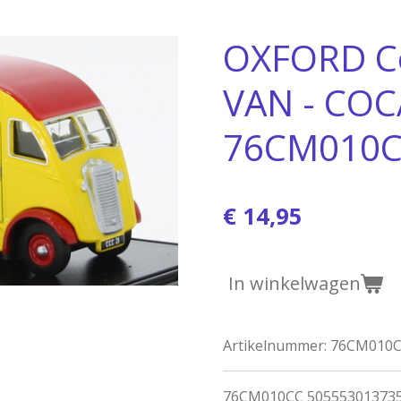
OXFORD C
VAN - COC
76CM010
€ 14,95
In winkelwagen
Artikelnummer:
76CM010
76CM010CC 5055530137356