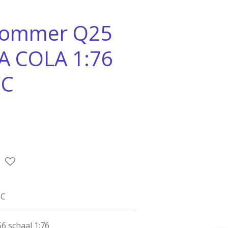
ommer Q25
A COLA 1:76
CC
CC
 schaal 1:76