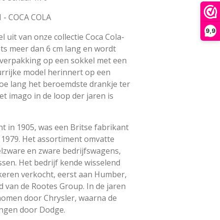
 - COCA COLA
9,9
uit van onze collectie Coca Cola-
ets meer dan 6 cm lang en wordt
-verpakking op een sokkel met een
eurrijke model herinnert op een
oe lang het beroemdste drankje ter
et imago in de loop der jaren is
t in 1905, was een Britse fabrikant
t 1979. Het assortiment omvatte
elzware en zware bedrijfswagens,
ssen. Het bedrijf kende wisselend
keren verkocht, eerst aan Humber,
 van de Rootes Group. In de jaren
omen door Chrysler, waarna de
ngen door Dodge.