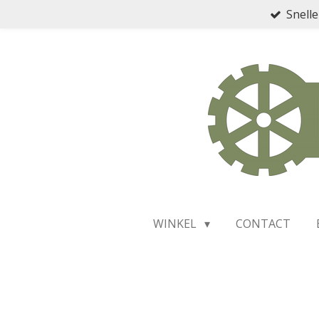
Snelle
Ga
direct
naar
de
hoofdinhoud
WINKEL
CONTACT