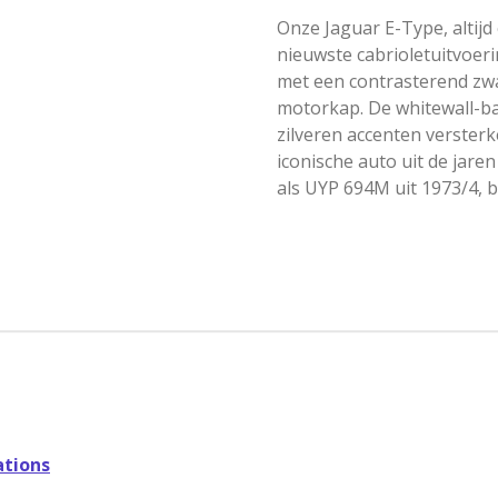
Onze Jaguar E-Type, altijd 
nieuwste cabrioletuitvoeri
met een contrasterend zwa
motorkap. De whitewall-ba
zilveren accenten versterk
iconische auto uit de jare
als UYP 694M uit 1973/4, bli
tions