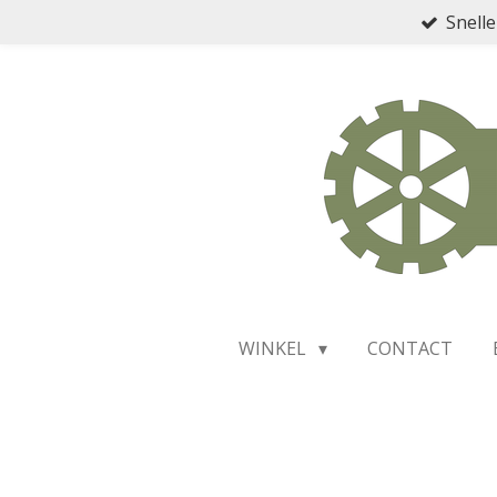
Snelle
Ga
direct
naar
de
hoofdinhoud
WINKEL
CONTACT