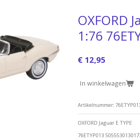
OXFORD Ja
1:76 76ET
€ 12,95
In winkelwagen
Artikelnummer:
76ETYP01
OXFORD Jaguar E TYPE
76ETYP013 5055530130173 