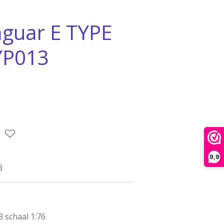
guar E TYPE
YP013
9,9
3
schaal 1:76