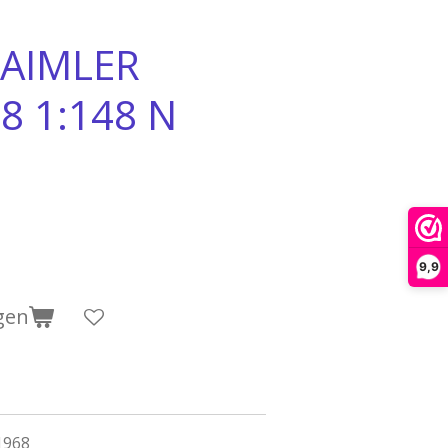
AIMLER
8 1:148 N
9,9
gen
1968