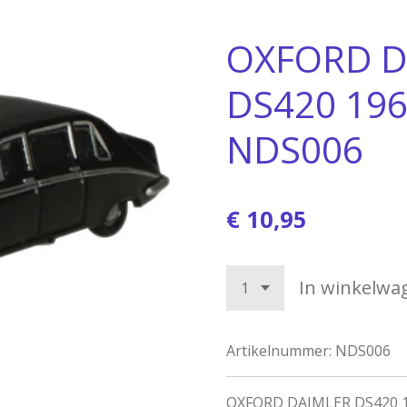
OXFORD D
DS420 196
NDS006
€ 10,95
In winkelwa
Artikelnummer:
NDS006
OXFORD DAIMLER DS420 