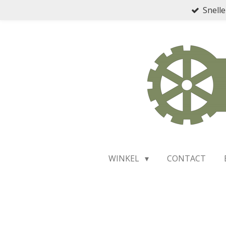
Snelle
Ga
direct
naar
de
hoofdinhoud
WINKEL
CONTACT