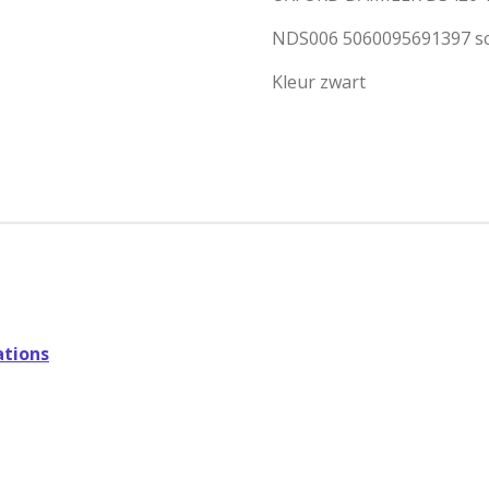
NDS006 5060095691397 sc
Kleur
zwart
tions