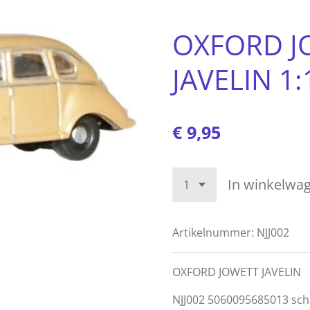
OXFORD J
JAVELIN 1:
€ 9,95
In winkelwa
Artikelnummer:
NJJ002
OXFORD JOWETT JAVELIN
NJJ002 5060095685013 sch