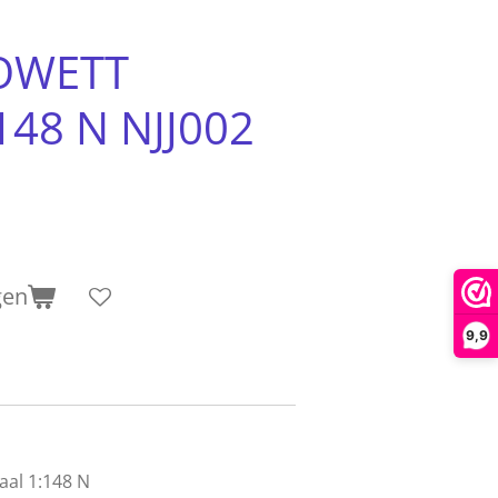
OWETT
148 N NJJ002
gen
9,9
aal 1:148 N