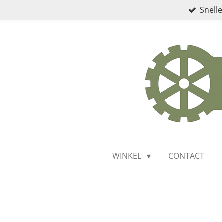
Snelle
Ga
direct
naar
de
hoofdinhoud
WINKEL
CONTACT