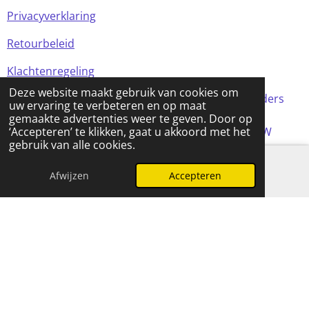
Privacyverklaring
Retourbeleid
Klachtenregeling
Deze website maakt gebruik van cookies om
Alle prijzen in de webshop zijn incl BTW (tenzij anders
uw ervaring te verbeteren en op maat
aangegeven)
gemaakte advertenties weer te geven. Door op
© 2024 FOMCreations, KvK Utrecht 70316023 . BTW
‘Accepteren’ te klikken, gaat u akkoord met het
gebruik van alle cookies.
NL858256356B01
Powered by
JouwWeb
Afwijzen
Accepteren
E-mailadres