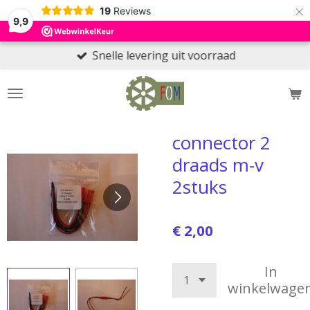
×
19
Reviews
9,9
Snelle levering uit voorraad
connector 2
draads m-v
2stuks
€ 2,00
In
winkelwage