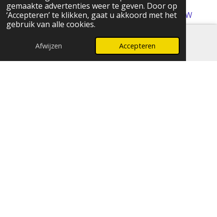
aangegeven)
gemaakte advertenties weer te geven. Door op
© 2024 FOMCreations, KvK Utrecht 70316023 . BTW
‘Accepteren’ te klikken, gaat u akkoord met het
gebruik van alle cookies.
NL858256356B01
Powered by
JouwWeb
Afwijzen
Accepteren
E-mailadres