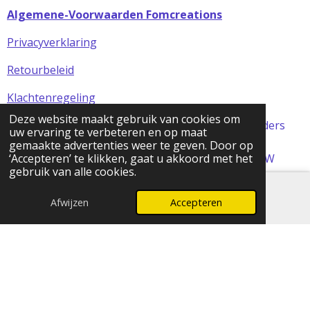
Algemene-Voorwaarden Fomcreations
Privacyverklaring
Retourbeleid
Klachtenregeling
Deze website maakt gebruik van cookies om
Alle prijzen in de webshop zijn incl BTW (tenzij anders
uw ervaring te verbeteren en op maat
aangegeven)
gemaakte advertenties weer te geven. Door op
© 2024 FOMCreations, KvK Utrecht 70316023 . BTW
‘Accepteren’ te klikken, gaat u akkoord met het
gebruik van alle cookies.
NL858256356B01
Powered by
JouwWeb
Afwijzen
Accepteren
E-mailadres