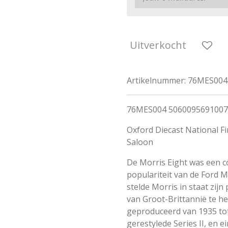
Uitverkocht
Artikelnummer:
76MES004
76MES004 5060095691007 
Oxford Diecast National Fi
Saloon
De Morris Eight was een c
populariteit van de Ford M
stelde Morris in staat zijn
van Groot-Brittannië te he
geproduceerd van 1935 tot
gerestylede Series II, en e