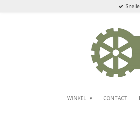
Snelle
Ga
direct
naar
de
hoofdinhoud
WINKEL
CONTACT