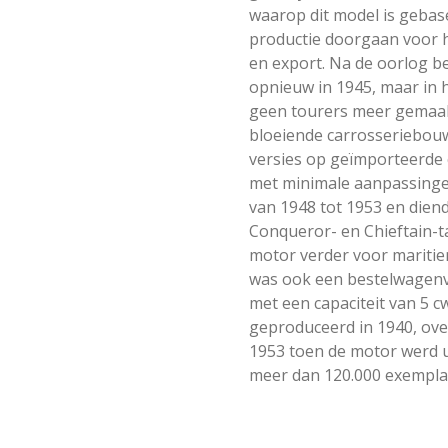
waarop dit model is gebase
productie doorgaan voor he
en export. Na de oorlog 
opnieuw in 1945, maar in 
geen tourers meer gemaakt
bloeiende carrosseriebouwi
versies op geïmporteerde 
met minimale aanpassinge
van 1948 tot 1953 en dien
Conqueror- en Chieftain-t
motor verder voor maritie
was ook een bestelwagenver
met een capaciteit van 5 c
geproduceerd in 1940, ove
1953 toen de motor werd u
meer dan 120.000 exempla