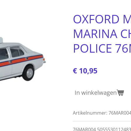
OXFORD M
MARINA C
POLICE 76
€ 10,95
In winkelwagen
Artikelnummer:
76MAR00
76MAR004 5055530112483 