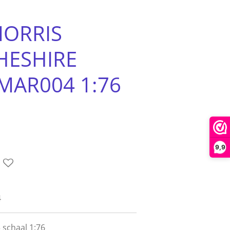
ORRIS
HESHIRE
MAR004 1:76
9,9
4
schaal 1:76