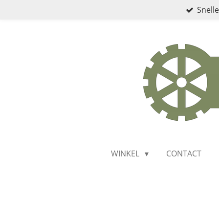
Snelle
Ga
direct
naar
de
hoofdinhoud
WINKEL
CONTACT