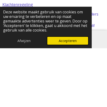
Klachtenregeling
Deze website maakt gebruik van cookies om
Alle prijzen in de webshop zijn incl BTW (tenzij anders
uw ervaring te verbeteren en op maat
aangegeven)
gemaakte advertenties weer te geven. Door op
© 2024 FOMCreations, KvK Utrecht 70316023 . BTW
‘Accepteren’ te klikken, gaat u akkoord met het
gebruik van alle cookies.
NL858256356B01
Powered by
JouwWeb
Afwijzen
Accepteren
E-mailadres