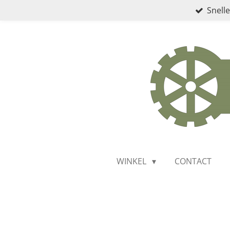
Snelle
Ga
direct
naar
de
hoofdinhoud
WINKEL
CONTACT