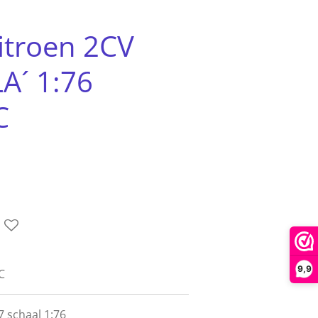
troen 2CV
A´ 1:76
C
9,9
C
 schaal 1:76