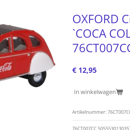
OXFORD Ci
`COCA COL
76CT007C
€ 12,95
In winkelwagen
Artikelnummer:
76CT007C
76CT007CC
5055530130357