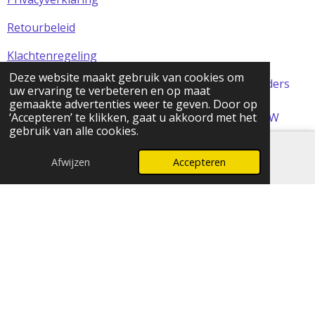
Retourbeleid
Klachtenregeling
Deze website maakt gebruik van cookies om
Alle prijzen in de webshop zijn incl BTW (tenzij anders
uw ervaring te verbeteren en op maat
aangegeven)
gemaakte advertenties weer te geven. Door op
© 2024 FOMCreations, KvK Utrecht 70316023 . BTW
‘Accepteren’ te klikken, gaat u akkoord met het
gebruik van alle cookies.
NL858256356B01
Powered by
JouwWeb
Afwijzen
Accepteren
E-mailadres