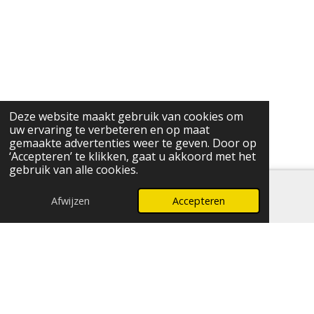
Deze website maakt gebruik van cookies om
uw ervaring te verbeteren en op maat
gemaakte advertenties weer te geven. Door op
‘Accepteren’ te klikken, gaat u akkoord met het
gebruik van alle cookies.
Afwijzen
Accepteren
E-mailadres