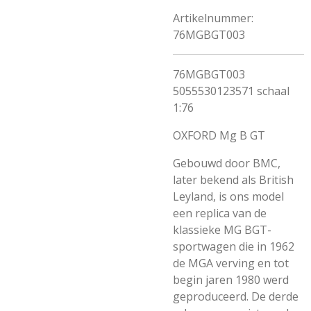
Artikelnummer:
76MGBGT003
76MGBGT003
5055530123571 schaal
1:76
OXFORD Mg B GT
Gebouwd door BMC,
later bekend als British
Leyland, is ons model
een replica van de
klassieke MG BGT-
sportwagen die in 1962
de MGA verving en tot
begin jaren 1980 werd
geproduceerd. De derde