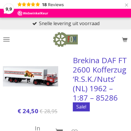
×
18
Reviews
9,9
Snelle levering uit voorraad
Brekina DAF FT
2600 Kofferzug
‘R.S.K./Nuts’
(NL) 1962 –
1:87 – 85286
Sale!
€ 24,50
€ 28,95
In