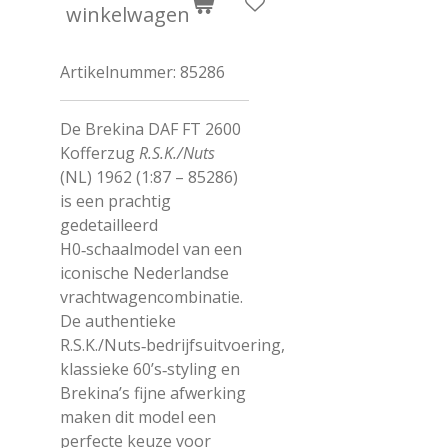
winkelwagen
Artikelnummer:
85286
De Brekina DAF FT 2600
Kofferzug
R.S.K./Nuts
(NL) 1962 (1:87 – 85286)
is een prachtig
gedetailleerd
H0‑schaalmodel van een
iconische Nederlandse
vrachtwagencombinatie.
De authentieke
R.S.K./Nuts‑bedrijfsuitvoering,
klassieke 60’s‑styling en
Brekina’s fijne afwerking
maken dit model een
perfecte keuze voor