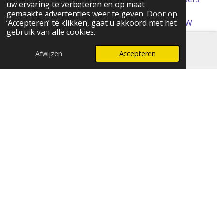
uw ervaring te verbeteren en op maat
aangegeven)
gemaakte advertenties weer te geven. Door op
© 2024 FOMCreations, KvK Utrecht 70316023 . BTW
‘Accepteren’ te klikken, gaat u akkoord met het
gebruik van alle cookies.
NL858256356B01
Powered by
JouwWeb
Afwijzen
Accepteren
E-mailadres