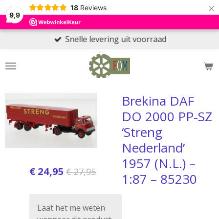
×
18
Reviews
9,9
Snelle levering uit voorraad
Brekina DAF
DO 2000 PP‑SZ
‘Streng
Nederland’
1957 (N.L.) –
€ 24,95
€ 27,95
1:87 – 85230
Laat het me weten