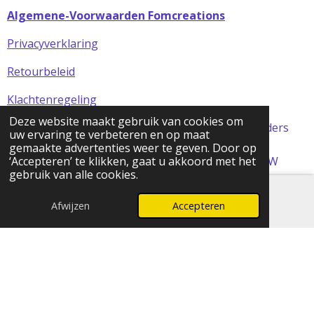
Algemene-Voorwaarden Fomcreations
Privacyverklaring
Retourbeleid
Klachtenregeling
Deze website maakt gebruik van cookies om
Alle prijzen in de webshop zijn incl BTW (tenzij anders
uw ervaring te verbeteren en op maat
aangegeven)
gemaakte advertenties weer te geven. Door op
© 2024 FOMCreations, KvK Utrecht 70316023 . BTW
‘Accepteren’ te klikken, gaat u akkoord met het
gebruik van alle cookies.
NL858256356B01
Powered by
JouwWeb
Afwijzen
Accepteren
E-mailadres