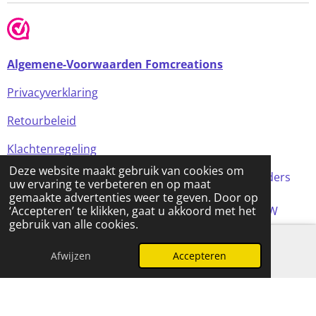
Algemene-Voorwaarden Fomcreations
Privacyverklaring
Retourbeleid
Klachtenregeling
Deze website maakt gebruik van cookies om
Alle prijzen in de webshop zijn incl BTW (tenzij anders
uw ervaring te verbeteren en op maat
aangegeven)
gemaakte advertenties weer te geven. Door op
© 2024 FOMCreations, KvK Utrecht 70316023 . BTW
‘Accepteren’ te klikken, gaat u akkoord met het
gebruik van alle cookies.
NL858256356B01
Powered by
JouwWeb
Afwijzen
Accepteren
E-mailadres