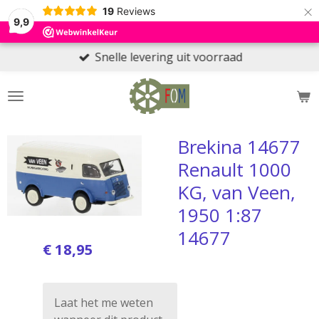
×
19
Reviews
9,9
Snelle levering uit voorraad
Brekina 14677
Renault 1000
KG, van Veen,
1950 1:87
14677
€ 18,95
Laat het me weten