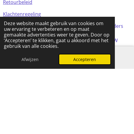
Retourbeleid
Klachtenregeling
Deze website maakt gebruik van cookies om
Alle prijzen in de webshop zijn incl BTW (tenzij anders
uw ervaring te verbeteren en op maat
aangegeven)
gemaakte advertenties weer te geven. Door op
© 2024 FOMCreations, KvK Utrecht 70316023 . BTW
‘Accepteren’ te klikken, gaat u akkoord met het
gebruik van alle cookies.
NL858256356B01
Powered by
JouwWeb
Afwijzen
Accepteren
E-mailadres