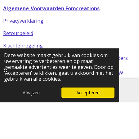
Algemene-Voorwaarden Fomcreations
Privacyverklaring
Retourbeleid
Klachtenregeling
Deze website maakt gebruik van cookies om
Alle prijzen in de webshop zijn incl BTW (tenzij anders
uw ervaring te verbeteren en op maat
aangegeven)
gemaakte advertenties weer te geven. Door op
© 2024 FOMCreations, KvK Utrecht 70316023 . BTW
‘Accepteren’ te klikken, gaat u akkoord met het
gebruik van alle cookies.
NL858256356B01
Powered by
JouwWeb
Afwijzen
Accepteren
E-mailadres