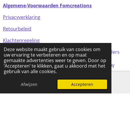
Algemene-Voorwaarden Fomcreations
Privacyverklaring
Retourbeleid
Klachtenregeling
Deze website maakt gebruik van cookies om
Alle prijzen in de webshop zijn incl BTW (tenzij anders
uw ervaring te verbeteren en op maat
aangegeven)
gemaakte advertenties weer te geven. Door op
© 2024 FOMCreations, KvK Utrecht 70316023 . BTW
‘Accepteren’ te klikken, gaat u akkoord met het
gebruik van alle cookies.
NL858256356B01
Powered by
JouwWeb
Afwijzen
Accepteren
E-mailadres