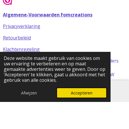
Algemene-Voorwaarden Fomcreations
Privacyverklaring
Retourbeleid
Klachtenregeling
Deze website maakt gebruik van cookies om
Alle prijzen in de webshop zijn incl BTW (tenzij anders
uw ervaring te verbeteren en op maat
aangegeven)
gemaakte advertenties weer te geven. Door op
© 2024 FOMCreations, KvK Utrecht 70316023 . BTW
‘Accepteren’ te klikken, gaat u akkoord met het
gebruik van alle cookies.
NL858256356B01
Powered by
JouwWeb
Afwijzen
Accepteren
E-mailadres