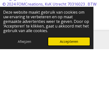
© 2024 FOMCreations, KvK Utrecht 70316023 . BTW
NL858256356B01
Deze website maakt gebruik van cookies om
Powered by
JouwWeb
uw ervaring te verbeteren en op maat
gemaakte advertenties weer te geven. Door op
‘Accepteren’ te klikken, gaat u akkoord met het
gebruik van alle cookies.
Afwijzen
Accepteren
E-mailadres