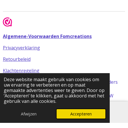
Algemene-Voorwaarden Fomcreations
Privacyverklaring
Retourbeleid
Klachtenregeling
Deze website maakt gebruik van cookies om
Alle prijzen in de webshop zijn incl BTW (tenzij anders
uw ervaring te verbeteren en op maat
aangegeven)
gemaakte advertenties weer te geven. Door op
© 2024 FOMCreations, KvK Utrecht 70316023 . BTW
‘Accepteren’ te klikken, gaat u akkoord met het
gebruik van alle cookies.
NL858256356B01
Powered by
JouwWeb
Afwijzen
Accepteren
E-mailadres