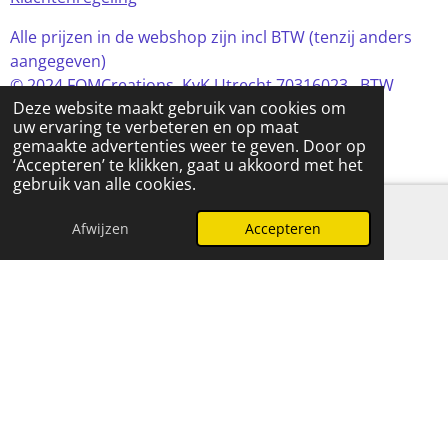
Alle prijzen in de webshop zijn incl BTW (tenzij anders
aangegeven)
© 2024 FOMCreations, KvK Utrecht 70316023 . BTW
Deze website maakt gebruik van cookies om
NL858256356B01
uw ervaring te verbeteren en op maat
Powered by
JouwWeb
gemaakte advertenties weer te geven. Door op
‘Accepteren’ te klikken, gaat u akkoord met het
gebruik van alle cookies.
Afwijzen
Accepteren
E-mailadres