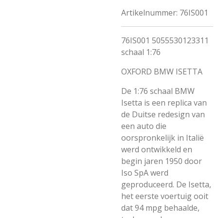
Artikelnummer:
76IS001
76IS001 5055530123311
schaal 1:76
OXFORD BMW ISETTA
De 1:76 schaal BMW
Isetta is een replica van
de Duitse redesign van
een auto die
oorspronkelijk in Italië
werd ontwikkeld en
begin jaren 1950 door
Iso SpA werd
geproduceerd. De Isetta,
het eerste voertuig ooit
dat 94 mpg behaalde,