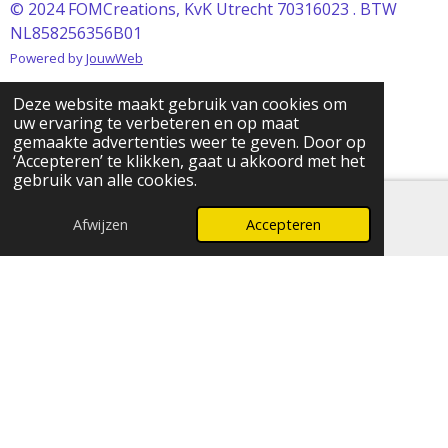
© 2024 FOMCreations, KvK Utrecht 70316023 . BTW
NL858256356B01
Powered by
JouwWeb
Deze website maakt gebruik van cookies om
uw ervaring te verbeteren en op maat
gemaakte advertenties weer te geven. Door op
‘Accepteren’ te klikken, gaat u akkoord met het
gebruik van alle cookies.
Afwijzen
Accepteren
E-mailadres