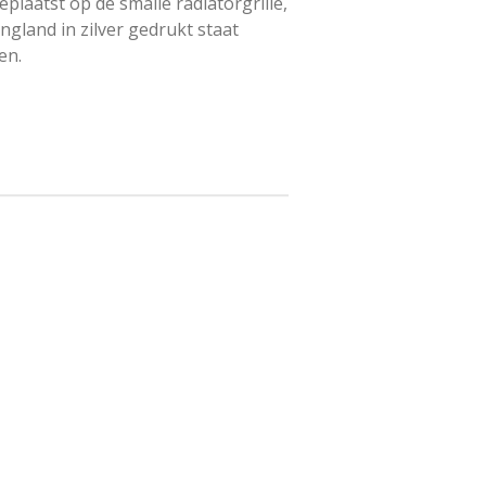
eplaatst op de smalle radiatorgrille,
ngland in zilver gedrukt staat
en.