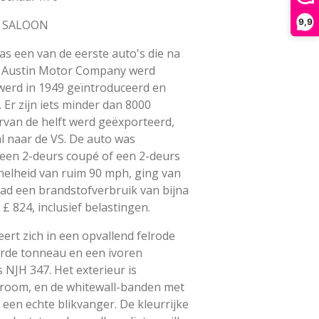
9,9
C SALOON
as een van de eerste auto's die na
de Austin Motor Company werd
werd in 1949 geïntroduceerd en
. Er zijn iets minder dan 8000
van de helft werd geëxporteerd,
l naar de VS. De auto was
r, een 2-deurs coupé of een 2-deurs
snelheid van ruim 90 mph, ging van
had een brandstofverbruik van bijna
£ 824, inclusief belastingen.
eert zich in een opvallend felrode
rde tonneau en een ivoren
s NJH 347. Het exterieur is
hroom, en de whitewall-banden met
 een echte blikvanger. De kleurrijke