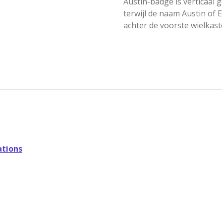
Austin-badge is verticaal g
terwijl de naam Austin of E
achter de voorste wielkast
tions