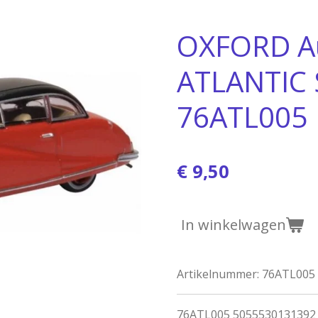
OXFORD Au
ATLANTIC
76ATL005
€ 9,50
In winkelwagen
Artikelnummer:
76ATL005
76ATL005 5055530131392 s