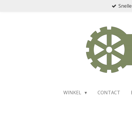
Snelle
Ga
direct
naar
de
hoofdinhoud
WINKEL
CONTACT