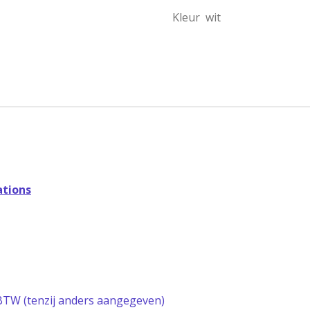
Kleur
wit
tions
l BTW (tenzij anders aangegeven)