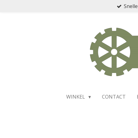
Snelle
Ga
direct
naar
de
hoofdinhoud
WINKEL
CONTACT