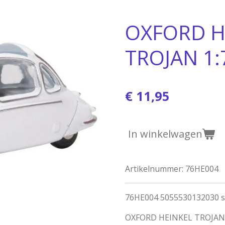
OXFORD H
TROJAN 1:
€ 11,95
In winkelwagen
Artikelnummer:
76HE004
76HE004 5055530132030 sc
OXFORD HEINKEL TROJAN