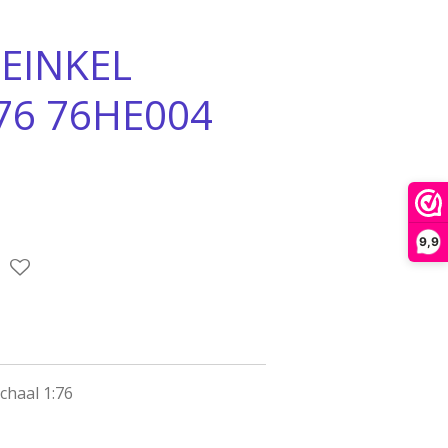
EINKEL
76 76HE004
9,9
haal 1:76