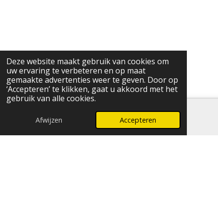
Deze website maakt gebruik van cookies om
uw ervaring te verbeteren en op maat
gemaakte advertenties weer te geven. Door op
‘Accepteren’ te klikken, gaat u akkoord met het
gebruik van alle cookies.
Afwijzen
Accepteren
E-mailadres