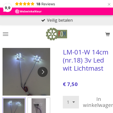
×
18
Reviews
9,9
Veilig betalen
LM-01-W 14cm
(nr.18) 3v Led
wit Lichtmast
€ 7,50
In
winkelwage