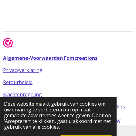
Algemene-Voorwaarden Fomcreations
Privacyverklaring
Retourbeleid
Klachtenregeling
Deze website maakt gebruik van cookies om
Alle prijzen in de webshop zijn incl BTW (tenzij anders
uw ervaring te verbeteren en op maat
aangegeven)
gemaakte advertenties weer te geven. Door op
© 2024 FOMCreations, KvK Utrecht 70316023 . BTW
‘Accepteren’ te klikken, gaat u akkoord met het
gebruik van alle cookies.
NL858256356B01