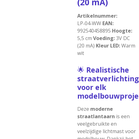
(20 mA)
Artikelnummer:
LP‑04‑WW
EAN:
992540458895
Hoogte:
5,5 cm
Voeding:
3V DC
(20 mA)
Kleur LED:
Warm
wit
🌟
Realistische
straatverlichting
voor elk
modelbouwproje
Deze
moderne
straatlantaarn
is een
veelgebruikte en
veelzijdige lichtmast voor
modelbouw. Dankzij het