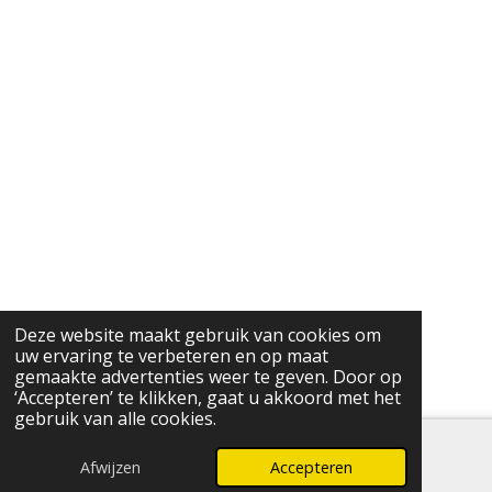
Deze website maakt gebruik van cookies om
uw ervaring te verbeteren en op maat
gemaakte advertenties weer te geven. Door op
‘Accepteren’ te klikken, gaat u akkoord met het
gebruik van alle cookies.
Afwijzen
Accepteren
E-mailadres