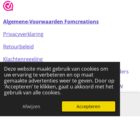
Algemene-Voorwaarden Fomcreations
Privacyverklaring
Retourbeleid
Klachtenregeling
Deze website maakt gebruik van cookies om
Alle prijzen in de webshop zijn incl BTW (tenzij anders
uw ervaring te verbeteren en op maat
aangegeven)
gemaakte advertenties weer te geven. Door op
© 2024 FOMCreations, KvK Utrecht 70316023 . BTW
‘Accepteren’ te klikken, gaat u akkoord met het
gebruik van alle cookies.
NL858256356B01
Powered by
JouwWeb
Afwijzen
Accepteren
E-mailadres